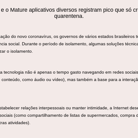
 e o Mature aplicativos diversos registram pico que só 
quarentena.
inação do novo coronavírus, os governos de vários estados brasileiro
ncia social. Durante o período de isolamento, algumas soluções técni
zar o isolamento.
 a tecnologia não é apenas o tempo gasto navegando em redes sociai
e conteúdo, como áudio ou vídeo), mas também a base para a intera
belecer relações interpessoais ou manter intimidade, a Internet de
es sociais (como compartilhamento de listas de supermercados, compra 
ras atividades).