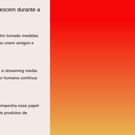
crescem durante a
s têm tomado medidas
cas unem amigos e
s e streaming media
ção humana contínua
sempenha esse papel
de produtos de