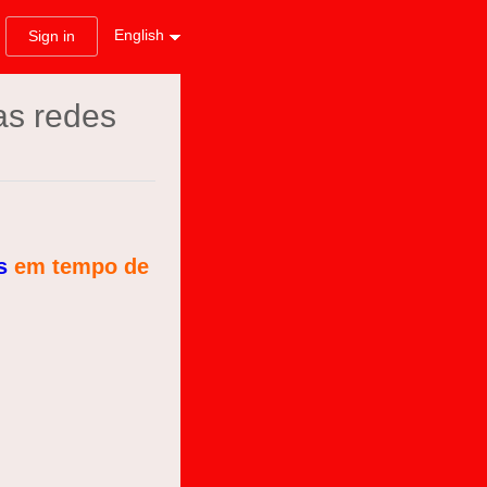
English
Sign in
as redes
s
em tempo de